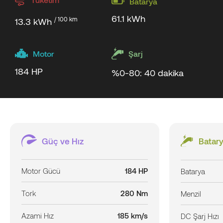
Batarya
61.1 kWh
/ 100 km
13.3 kWh
Motor
Şarj
184 HP
%0-80: 40 dakika
Güç ve Hız
Batary
Motor Gücü
184 HP
Batarya
Tork
280 Nm
Menzil
Azami Hız
185 km/s
DC Şarj Hızı