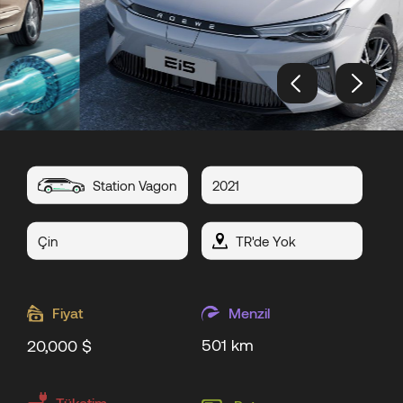
Station Vagon
2021
Çin
TR'de Yok
Fiyat
Menzil
501 km
20,000 $
Tüketim