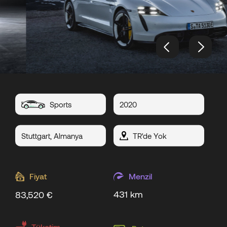
Sports
2020
Stuttgart, Almanya
TR'de Yok
Fiyat
Menzil
431 km
83,520 €
Tüketim