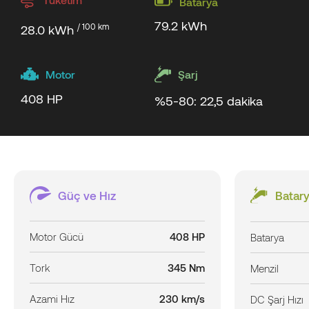
Batarya
79.2 kWh
/ 100 km
28.0 kWh
Motor
Şarj
408 HP
%5-80: 22,5 dakika
Güç ve Hız
Batary
Motor Gücü
408 HP
Batarya
Tork
345 Nm
Menzil
Azami Hız
230 km/s
DC Şarj Hızı