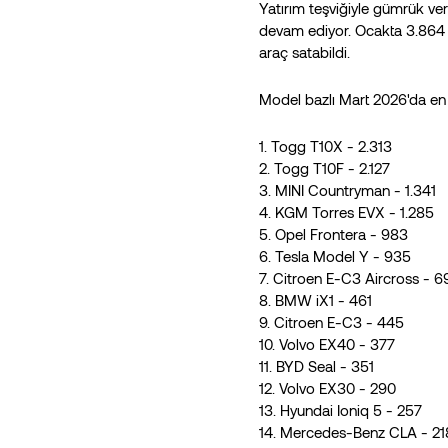
Yatırım teşviğiyle gümrük ver
devam ediyor. Ocakta 3.864 a
araç satabildi.
Model bazlı Mart 2026'da en ç
1. Togg T10X - 2.313
2. Togg T10F - 2.127
3. MINI Countryman - 1.341
4. KGM Torres EVX - 1.285
5. Opel Frontera - 983
6. Tesla Model Y - 935
7. Citroen E-C3 Aircross - 6
8. BMW iX1 - 461
9. Citroen E-C3 - 445
10. Volvo EX40 - 377
11. BYD Seal - 351
12. Volvo EX30 - 290
13. Hyundai Ioniq 5 - 257
14. Mercedes-Benz CLA - 21