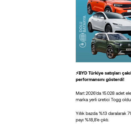
⚡BYD Türkiye satışları çakı
performansını gösterdi!
Mart 2026'da 15.028 adet elekt
marka yerli üretici Togg oldu
Yıllık bazda %13 daralarak 79
payı %18,8'e çıktı.