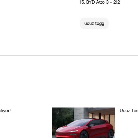
15. BYD Atto 3 - 212
ucuz togg
liyor!
Ucuz Tesl