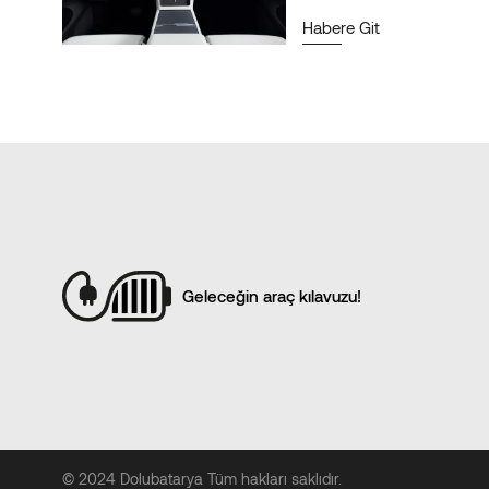
Habere Git
Geleceğin araç kılavuzu!
© 2024 Dolubatarya Tüm hakları saklıdır.