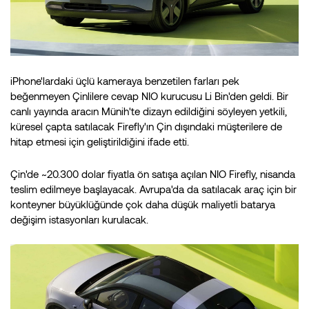
iPhone'lardaki üçlü kameraya benzetilen farları pek
beğenmeyen Çinlilere cevap NIO kurucusu Li Bin'den geldi. Bir
canlı yayında aracın Münih'te dizayn edildiğini söyleyen yetkili,
küresel çapta satılacak Firefly'ın Çin dışındaki müşterilere de
hitap etmesi için geliştirildiğini ifade etti.
Çin'de ~20.300 dolar fiyatla ön satışa açılan NIO Firefly, nisanda
teslim edilmeye başlayacak. Avrupa'da da satılacak araç için bir
konteyner büyüklüğünde çok daha düşük maliyetli batarya
değişim istasyonları kurulacak.