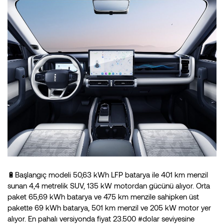
🔋Başlangıç modeli 50,63 kWh LFP batarya ile 401 km menzil
sunan 4,4 metrelik SUV, 135 kW motordan gücünü alıyor. Orta
paket 65,69 kWh batarya ve 475 km menzile sahipken üst
pakette 69 kWh batarya, 501 km menzil ve 205 kW motor yer
alıyor. En pahalı versiyonda fiyat 23.500 #dolar seviyesine