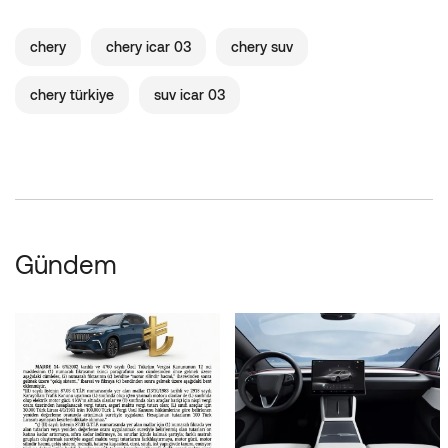
chery
chery icar 03
chery suv
chery türkiye
suv icar 03
Gündem