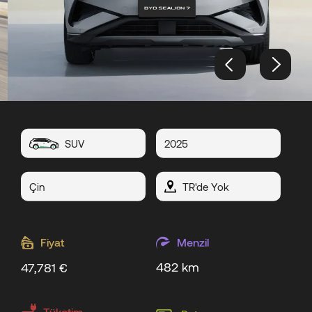
SUV
2025
Çin
TR'de Yok
Fiyat
Menzil
482 km
47,781 €
Tüketim