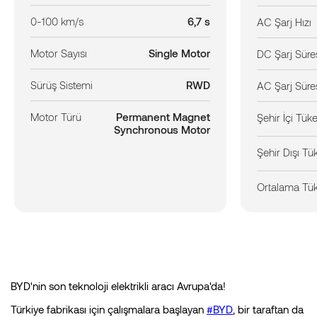
0-100 km/s
6,7 s
AC Şarj Hızı
Motor Sayısı
Single Motor
DC Şarj Süre
Sürüş Sistemi
RWD
AC Şarj Süre
Motor Türü
Permanent Magnet
Şehir İçi Tük
Synchronous Motor
Şehir Dışı Tü
Ortalama Tü
BYD'nin son teknoloji elektrikli aracı Avrupa'da!
Türkiye fabrikası için çalışmalara başlayan
#BYD
, bir taraftan da