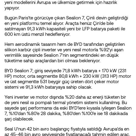
yeni modellerini Avrupa ve ülkemize getirmek için hazırlık
yapıyor.
Bugün Paris'te görücüye çıkan Sealion 7, Çinli devin geliştirdiği
en yeni platformu temel alıyor. Araçta henüz Çin'de bile
satılmayan 91,3 kWh kapasiteli yeni bir LFP batarya paketi ile
600 km üstü menzil hedefleniyor.
Hem aerodinamik tasarım hem de BYD tarafından geliştirilen
silikon karbür çipli inverter ve yeni nesil motorla %92'yi aşan
verimlilik sayesinde Sealion 7'nin segmentindeki en düşük
tüketime sahip araçlardan biri olması bekleniyor.
BYD Sealion 7; giriş seviyede 71,8 kWh batarya + 170 kW (231
HP) motor, orta segmentte 80,8 kWh + 230 kW (313 HP) motor
ve üst segmentte 531 beygir güç üreten dört çeker motor
sistemi ve 91,3 kWh bataryaya sahip olacak.
Yeni inverter ve motor dışında %20 daha az enerji tüketen bir
de yeni nesil ısı pompalı termal yönetim sistemi kullanılmış. Bu
sayede şarj performansı da eski BYD'lere kıyasla iyileşen Sealion
7, %10'dan %80'e 28 dakika, %80'den %100'e ise 18 dakikada
şarj olabilecek.
Seal U'nun 42 bin avro başlangıç fiyatıyla satıldığı Avrupa'da en
az 45-46 bin avro seviyesinde fiyatlanacağı tahmin edilen araç,