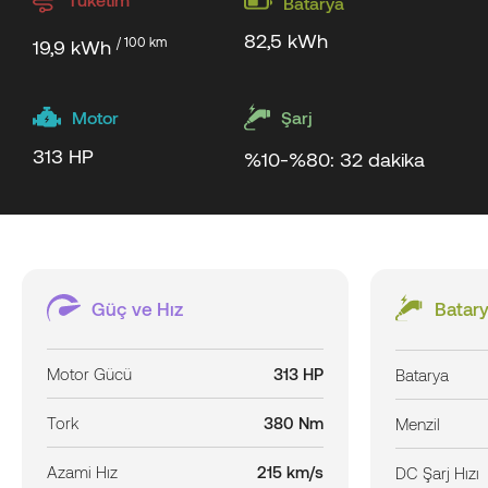
Batarya
82,5 kWh
/ 100 km
19,9 kWh
Motor
Şarj
313 HP
%10-%80: 32 dakika
Güç ve Hız
Batary
Motor Gücü
313 HP
Batarya
Tork
380 Nm
Menzil
Azami Hız
215 km/s
DC Şarj Hızı