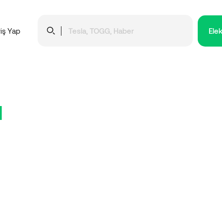
Elek
riş Yap
ı