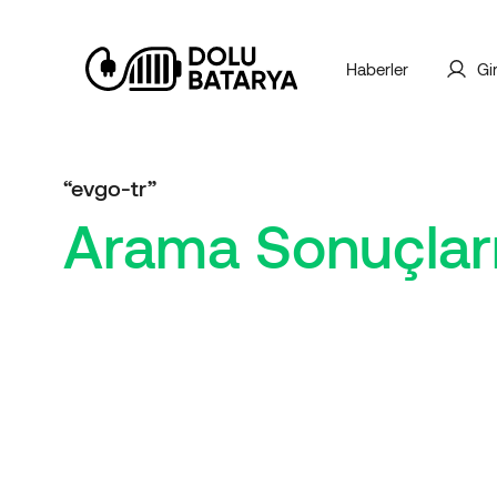
Haberler
Gi
“evgo-tr”
Arama Sonuçlar