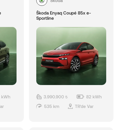
Skoda
e
Škoda Enyaq Coupé 85x e-
Sportline
3 kWh
3.990.900 ₺
82 kWh
ar
535 km
TR'de Var