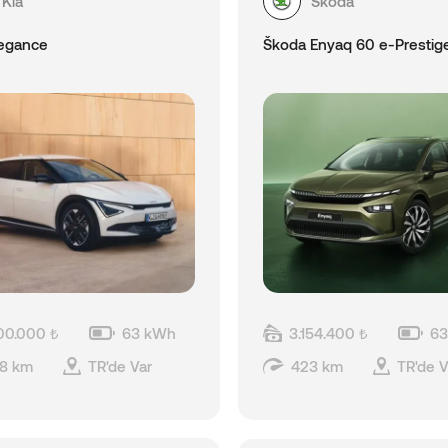
Kia
Skoda
legance
Škoda Enyaq 60 e-Prestig
100.000 ₺
63 kWh
3.154.400 ₺
6
8 km
TR'de Var
423 km
TR'de V