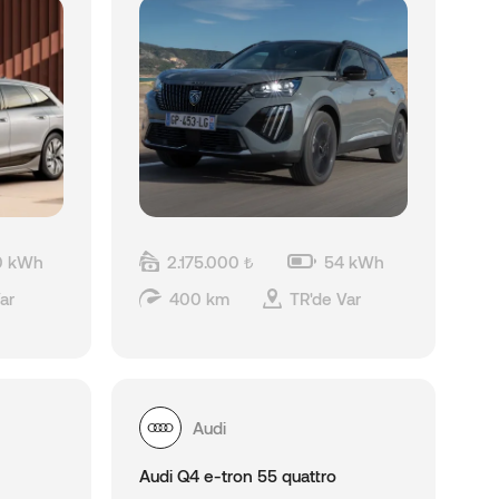
0 kWh
2.175.000 ₺
54 kWh
ar
400 km
TR'de Var
Audi
Audi Q4 e-tron 55 quattro