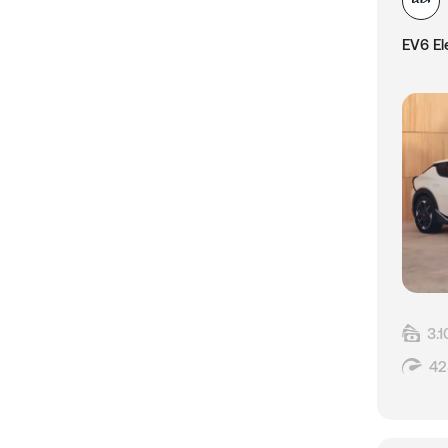
EV6 E
3.
42