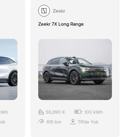
Zeekr
Zeekr 7X Long Range
 kWh
55,990 €
100 kWh
Yok
615 km
TR'de Yok