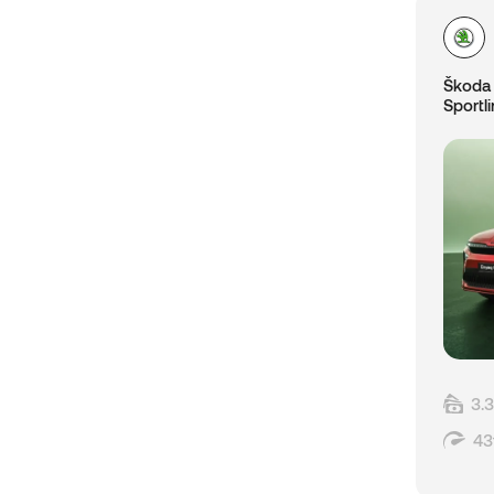
Škoda
Sportl
3.
43