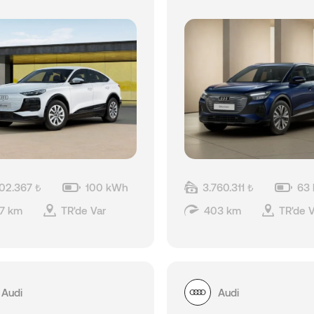
802.367 ₺
100 kWh
3.760.311 ₺
63
7 km
TR'de Var
403 km
TR'de V
Audi
Audi