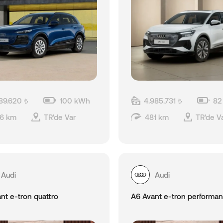
789.620 ₺
100 kWh
4.985.731 ₺
82
6 km
TR'de Var
481 km
TR'de V
Audi
Audi
nt e-tron quattro
A6 Avant e-tron performa