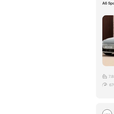
A6 Spo
7.
67