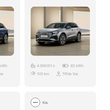
 kWh
4.366.101 ₺
82 kWh
ar
513 km
TR'de Var
Kia