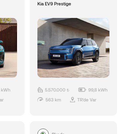
Kia EV9 Prestige
 kWh
5.570.000 ₺
99,8 kWh
ar
563 km
TR'de Var