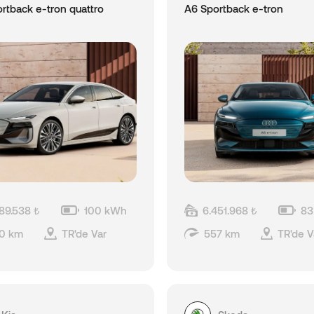
rtback e-tron quattro
A6 Sportback e-tron
889.538 ₺
100 kWh
6.451.968 ₺
83
0 km
TR'de Var
557 km
TR'de V