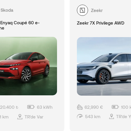
Skoda
Zeekr
 Enyaq Coupé 60 e-
Zeekr 7X Privilege AWD
ine
62,990 €
100
320.400 ₺
63 kWh
543 km
TR'de 
1 km
TR'de Var