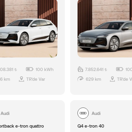
208.381 ₺
100 kWh
7.852.641 ₺
10
6 km
TR'de Var
629 km
TR'de V
Audi
Audi
rtback e-tron quattro
Q4 e-tron 40