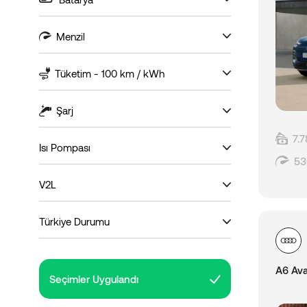
Menzil
Tüketim - 100 km / kWh
Şarj
7.
Isı Pompası
53
V2L
Türkiye Durumu
A6 Ava
Seçimler Uygulandı