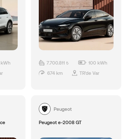
 kWh
7.700.811 ₺
100 kWh
ar
674 km
TR'de Var
Peugeot
nce
Peugeot e-2008 GT